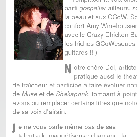
parti
gospeller
ailleurs, s
la peau et aux GCoW. So
confort Amy Winehousienn
avec le Crazy Chicken Ba
les friches GCoWesques 
guitares !!!).
N
otre chère Del, artist
pratique aussi le théa
de fraîcheur et participé à faire évoluer not
de
Muse
et de
Shakaponk
, tombant à poi
avons pu remplacer certains titres que notr
de sa voix d’airain.
J
e ne vous parle même pas de ses
talents de magnétiseuse-chamane, la