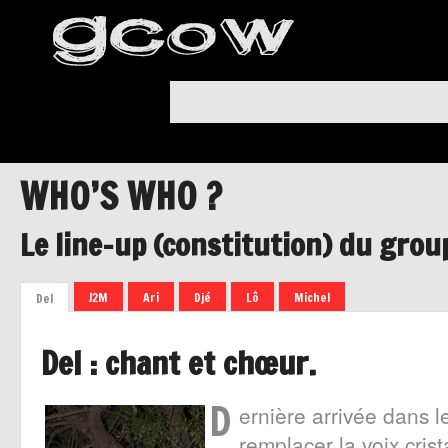
WHO’S WHO ?
Le line-up (constitution) du group
J2M
Ari
Djé
Lô
Michel
Del
Del : chant et chœur.
D
ernière arrivée dans l
remplacer la voix crist