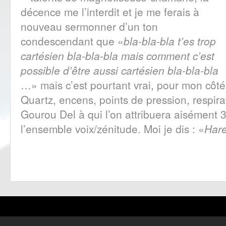
décence me l’interdit et je me ferais à
nouveau sermonner d’un ton
condescendant que «
bla-bla-bla t’es trop
cartésien bla-bla-bla mais comment c’est
possible d’être aussi cartésien bla-bla-bla
…» mais c’est pourtant vrai, pour mon côté 
Quartz, encens, points de pression, respira
Gourou Del à qui l’on attribuera aisément 3
l’ensemble voix/zénitude. Moi je dis : «
Hare