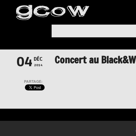
Concert au Black&W
04
DÉC
2014
PARTAGE: