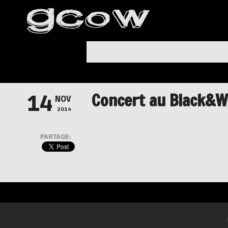
Concert au Black&W
14
NOV
2014
PARTAGE: