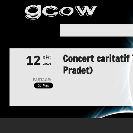
Concert caritatif
12
DÉC
2014
Pradet)
PARTAGE: