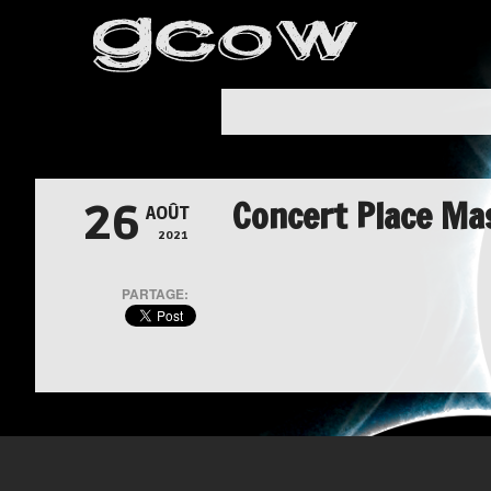
Concert Place Mas
26
AOÛT
2021
PARTAGE: